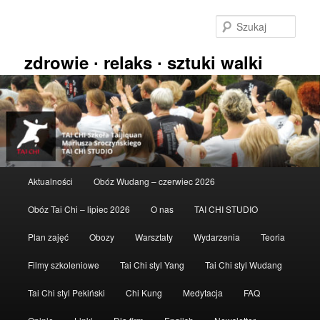
Przeskocz
do
Szuka
tekstu
zdrowie ∙ relaks ∙ sztuki walki
Główne
Aktualności
Obóz Wudang – czerwiec 2026
menu
Obóz Tai Chi – lipiec 2026
O nas
TAI CHI STUDIO
Plan zajęć
Obozy
Warsztaty
Wydarzenia
Teoria
Filmy szkoleniowe
Tai Chi styl Yang
Tai Chi styl Wudang
Tai Chi styl Pekiński
Chi Kung
Medytacja
FAQ