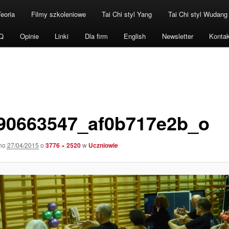
Teoria
Filmy szkoleniowe
Tai Chi styl Yang
Tai Chi styl Wudang
Q
Opinie
Linki
Dla firm
English
Newsletter
Kontak
90663547_af0b717e2b_o
ano
27/04/2015
o
3776 × 2520
w
Uczniowie