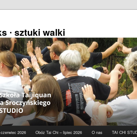
s ∙ sztuki walki
czerwiec 2026
Obóz Tai Chi – lipiec 2026
O nas
TAI CHI STU